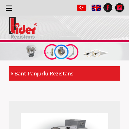
|
ANASAYFA
(current)
HAKKIMIZDA
ÜRÜNLER
GALERİ
İLETİŞİM
Bant Panjurlu Rezistans