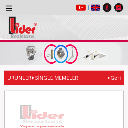
|
ANASAYFA
(current)
HAKKIMIZDA
ÜRÜNLER
GALERİ
İLETİŞİM
ÜRÜNLER
SİNGLE MEMELER
Geri