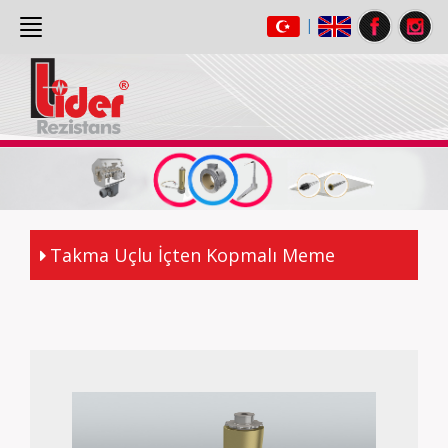
|
ANASAYFA
(current)
HAKKIMIZDA
ÜRÜNLER
GALERİ
İLETİŞİM
Takma Uçlu İçten Kopmalı Meme