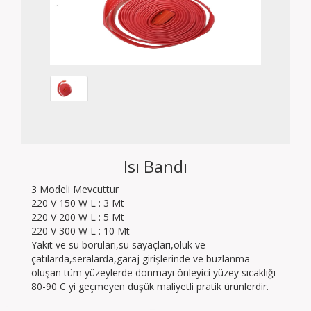
Isı Bandı
3 Modeli Mevcuttur
220 V 150 W L : 3 Mt
220 V 200 W L : 5 Mt
220 V 300 W L : 10 Mt
Yakıt ve su boruları,su sayaçları,oluk ve
çatılarda,seralarda,garaj girişlerinde ve buzlanma
oluşan tüm yüzeylerde donmayı önleyici yüzey sıcaklığı
80-90 C yi geçmeyen düşük maliyetli pratik ürünlerdir.