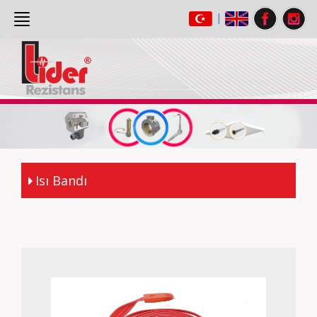
|
ANASAYFA
(current)
HAKKIMIZDA
ÜRÜNLER
GALERİ
İLETİŞİM
Isı Bandı