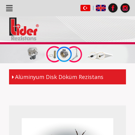
|
ANASAYFA
(current)
HAKKIMIZDA
ÜRÜNLER
GALERİ
İLETİŞİM
Alüminyum Disk Döküm Rezistans