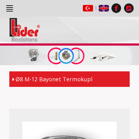
|
ANASAYFA
(current)
HAKKIMIZDA
ÜRÜNLER
GALERİ
İLETİŞİM
Ø8 M-12 Bayonet Termokupl