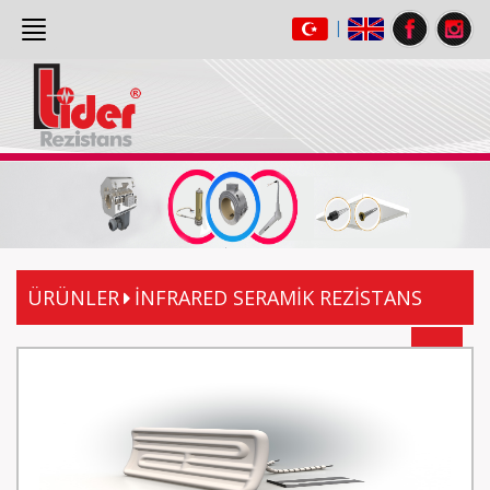
|
ANASAYFA
(current)
HAKKIMIZDA
ÜRÜNLER
GALERİ
İLETİŞİM
ÜRÜNLER
İNFRARED SERAMİK REZİSTANS
Geri