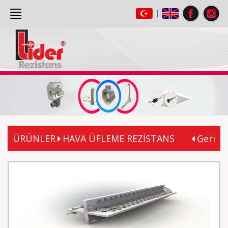
|
ANASAYFA
(current)
HAKKIMIZDA
ÜRÜNLER
GALERİ
İLETİŞİM
ÜRÜNLER
HAVA ÜFLEME REZİSTANS
Geri