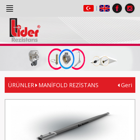
|
ANASAYFA
(current)
HAKKIMIZDA
ÜRÜNLER
GALERİ
İLETİŞİM
ÜRÜNLER
MANİFOLD REZİSTANS
Geri