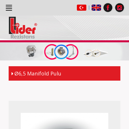
|
ANASAYFA
(current)
HAKKIMIZDA
ÜRÜNLER
GALERİ
İLETİŞİM
Ø6,5 Manifold Pulu