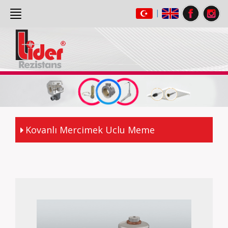
|
ANASAYFA
(current)
HAKKIMIZDA
ÜRÜNLER
GALERİ
İLETİŞİM
Kovanlı Mercimek Uclu Meme