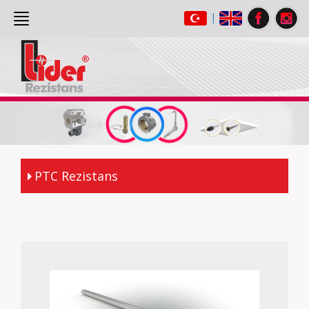
|
ANASAYFA
(current)
HAKKIMIZDA
ÜRÜNLER
GALERİ
İLETİŞİM
PTC Rezistans