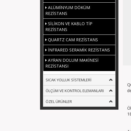
ALÜMİNYUM DÖKÜM
REZİSTANS
SİLİKON VE KABLO TİP
REZİSTANS
QUARTZ CAM REZİSTANS
İNFRARED SERAMİK REZİSTANS
AYRAN DOLUM MAKİNESİ
REZİSTANSI
SICAK YOLLUK SİSTEMLERİ
Q
de
ÖLÇÜM VE KONTROL ELEMANLARI
ÖZEL ÜRÜNLER
Ö
1