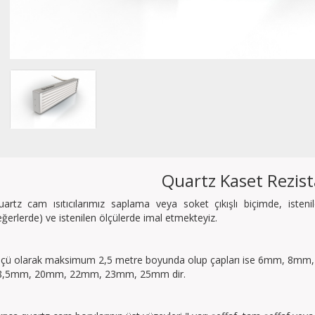
Quartz Kaset Rezis
uartz cam ısıtıcılarımız saplama veya soket çıkışlı biçimde, isten
ğerlerde) ve istenilen ölçülerde imal etmekteyiz.
lçü olarak maksimum 2,5 metre boyunda olup çapları ise 6mm, 8
8,5mm, 20mm, 22mm, 23mm, 25mm dir.