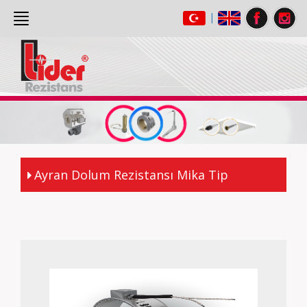
|
ANASAYFA
(current)
HAKKIMIZDA
ÜRÜNLER
GALERİ
İLETİŞİM
Ayran Dolum Rezistansı Mika Tip