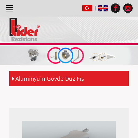
|
ANASAYFA
(current)
HAKKIMIZDA
ÜRÜNLER
GALERİ
İLETİŞİM
Alumınyum Govde Düz Fiş