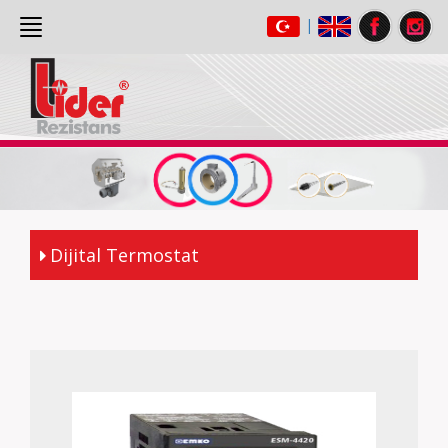
|
ANASAYFA
(current)
HAKKIMIZDA
ÜRÜNLER
GALERİ
İLETİŞİM
Dijital Termostat